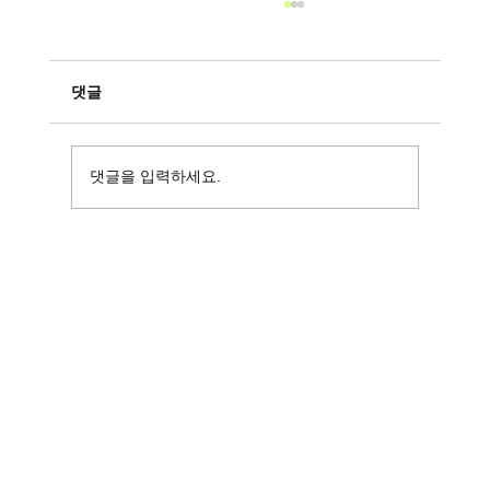
댓글
댓글을 입력하세요.
인천쓰리노와 인천룸싸롱의 독보적 가치