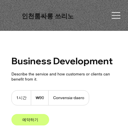
인천룸싸롱 쓰리노
Business Development
Describe the service and how customers or clients can
benefit from it.
90
대
1시간
1
₩90
Convensia-daero
한
시
민
국
원
예약하기