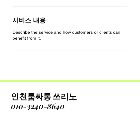
서비스 내용
Describe the service and how customers or clients can
benefit from it.
인천룸싸롱 쓰리노
010-3240-8640